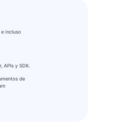
 e incluso
, APIs y SDK.
umentos de
tam