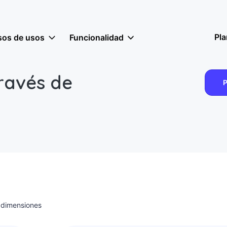
Pl
sos de usos
Funcionalidad
través de
P
3 dimensiones